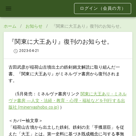
ログイン（会員の方）
ホーム
/
お知らせ
/
『関東に大王あり』復刊のお知らせ。
『関東に大王あり』復刊のお知らせ。
2023-04-21
古田武彦が稲荷山古墳出土の鉄剣銘文解読に取り組んだ一
書、『関東に大王あり』がミネルヴァ書房から復刊されま
す。
（5月発売：ミネルヴァ書房リンク
関東に大王あり - ミネル
ヴァ書房 ―人文・法経・教育・心理・福祉などを刊行する出
版社 (minervashobo.co.jp)
）
＜カバー袖文章＞
「稲荷山古墳から出土した鉄剣。鉄剣の主「乎獲居臣」を従
えた「大王」とは。第一史料に基づき既成概念に与する事無